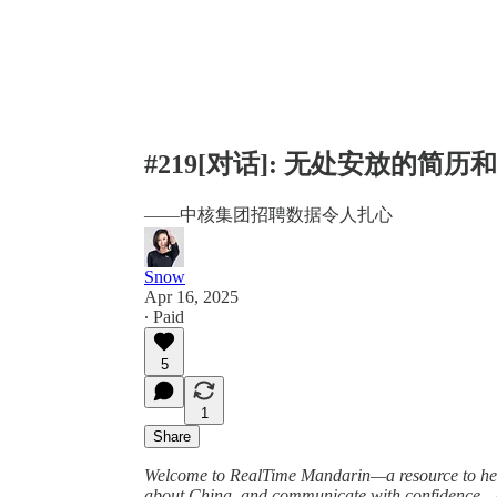
#219[对话]: 无处安放的简历
——中核集团招聘数据令人扎心
Snow
Apr 16, 2025
∙ Paid
5
1
Share
Welcome to RealTime Mandarin—a resource to help 
about China, and communicate with confidence—al