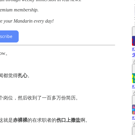
premium membership.
ve your Mandarin every day!
scribe
ow。
闻都觉得
扎心
。
个岗位，然后收到了一百多万份简历。
这就是
赤裸裸
的在求职者的
伤口上撒盐
啊。