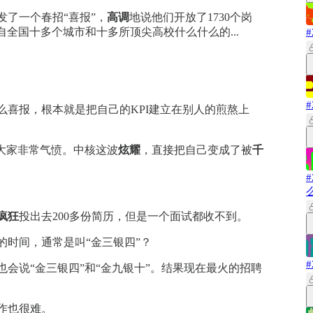
发了一个春招“喜报”，
高调
地说他们开放了1730个岗
自全国十多个城市和十多所顶尖高校什么什么的...
。
么喜报，根本就是把自己的KPI建立在别人的煎熬上
，大家非常气愤。中核这波
炫耀
，直接把自己变成了被
千
疯狂
投出去200多份简历，但是一个面试都收不到。
的时间，通常是叫“金三银四”？
会说“金三银四”和“金九银十”。结果现在最火的招聘
作也很难。