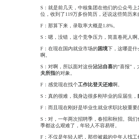
S：就是前几天，中核集团在他们的公众号上
位，收到了119万多份简历，还说这些简历来
F：那算下来，录取率大概是1.8%。
S：嗯，没错，这个竞争压力，简直卷死人啊
F：在现在国内就业市场的
困境
下，这哪是什
啊。
S：对啊，所以面对这份
沾沾自喜
的“喜报”
夫所指
的对象。
F：感觉现在找个
工作比登天还难
啊。
S：真的很难，我身边很多刚毕业的应届生，
F：而且现在刚好是毕业生就业求职比较重要
S：对，一年两次招聘季，春招和秋招。我们也
季都这么艰难了，年轻人不容易呀。
F：不仅是年轻人吧，那些被裁的中年人找工