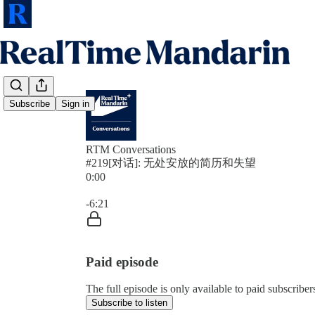
Subscribe
Sign in
RTM Conversations
#219[对话]: 无处安放的简历和失望
0:00
Current time: 0:00 / Total time: -6:21
-6:21
Paid episode
The full episode is only available to paid subscrib
Subscribe to listen