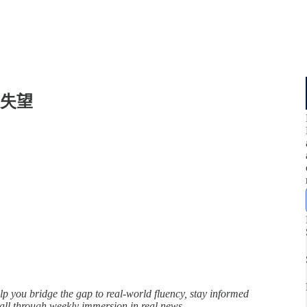
和失望
you bridge the gap to real-world fluency, stay informed
l through weekly immersion in real news.