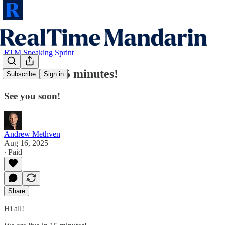
RTM Speaking Sprint
⏰ Live in 15 minutes!
Subscribe
Sign in
See you soon!
Andrew Methven
Aug 16, 2025
∙ Paid
Share
Hi all!