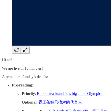
Hi all!
We are live in 15 minutes!
A reminder of today’s details:
Pre-reading:
Priority
:
Bubble tea brand bets big at the Olympics
Optional
:
霸王茶姬只找对的代言人