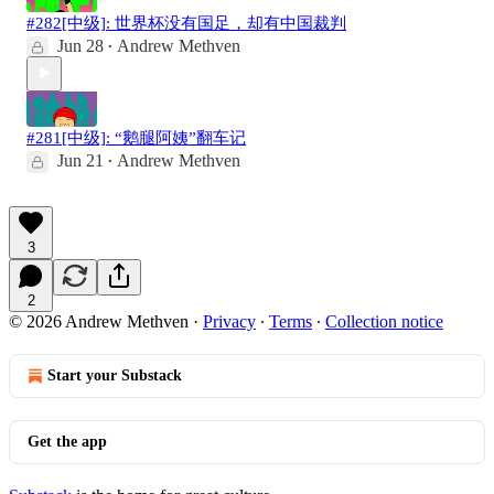
#282[中级]: 世界杯没有国足，却有中国裁判
Jun 28
Andrew Methven
•
#281[中级]: “鹅腿阿姨”翻车记
Jun 21
Andrew Methven
•
3
2
© 2026 Andrew Methven
·
Privacy
∙
Terms
∙
Collection notice
Start your Substack
Get the app