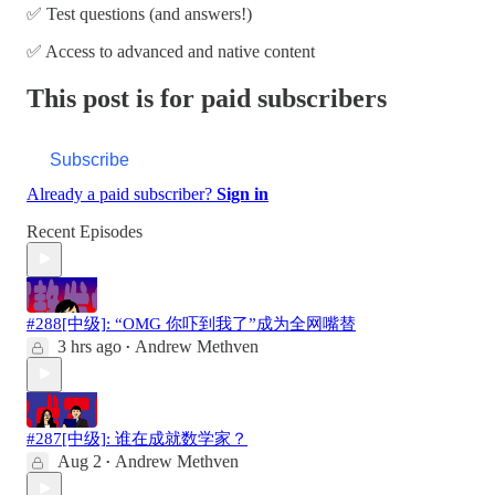
✅ Test questions (and answers!)
✅ Access to advanced and native content
This post is for paid subscribers
Subscribe
Already a paid subscriber?
Sign in
Recent Episodes
#288[中级]: “OMG 你吓到我了”成为全网嘴替
3 hrs ago
Andrew Methven
•
#287[中级]: 谁在成就数学家？
Aug 2
Andrew Methven
•