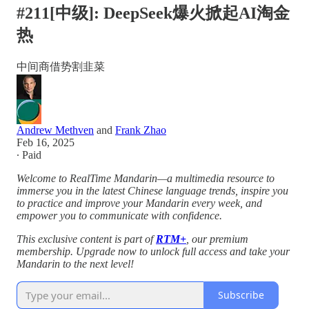
#211[中级]: DeepSeek爆火掀起AI淘金
热
中间商借势割韭菜
Andrew Methven
and
Frank Zhao
Feb 16, 2025
∙ Paid
Welcome to RealTime Mandarin—a multimedia resource to
immerse you in the latest Chinese language trends, inspire you
to practice and improve your Mandarin every week, and
empower you to communicate with confidence.
This exclusive content is part of
RTM+
, our premium
membership. Upgrade now to unlock full access and take your
Mandarin to the next level!
Subscribe