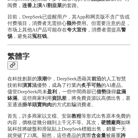
阅费，
连番上演
AI
割韭菜
的套路。
目前，DeepSeek已提醒用户，其App和网页版不含广告或
付费项目，消费者无需担心
额外
费用。但需要注意的是，
市场上其他AI产品可能存在
夸大宣传
，消费者需提高
警
惕
，避免花
冤枉钱
。
繁體字
在科技創新的
浪潮
中，DeepSeek憑藉其
前沿
的人工智慧
技術和
演算法
優勢，成為了行業內
炙手可熱
的AI產品。
儘管DeepSeek尚未
盈利
，一些中間商卻已
借勢
賺得
盆滿
缽滿
。這些商家利用
資訊差
，將免費資源以高價出售，甚
至通過
掛羊頭賣狗肉
的方式欺騙消費者。
首先，許多商家以文檔、安裝
教程
等形式出售原本免費的
內容，價格從幾分錢到上千元不等。其次，
硬體廠商
如咪
鼠科技將鍵盤和滑鼠貼上DeepSeek標籤出售，銷量一天
就突破了23萬。顯然，這些產品的實際
含金量
被嚴重
誇