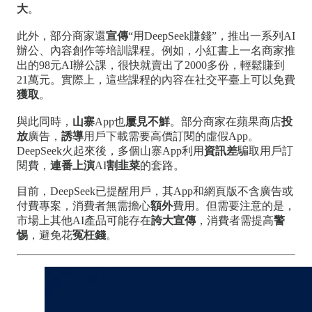
大
。
此外，部分商家還
宣傳
“用DeepSeek賺錢”，推出一系列AI
辦公、內容創作等培訓課程。例如，小紅書上一名商家推
出的98元AI辦公課，很快就賣出了2000多份，輕鬆賺到
21萬元。實際上，這些課程的內容在社交平臺上可以免費
獲取
。
與此同時，
山寨
App也
屢見不鮮
。部分商家在蘋果商店
投
放
廣告，
誘導
用戶下載需要高價訂閱的虛假App。
DeepSeek火起來後，多個山寨App利用
資訊差
騙取用戶訂
閱費，
連番上演
AI
割韭菜
的套路。
目前，DeepSeek已提醒用戶，其App和網頁版不含廣告或
付費專案，消費者無需擔心
額外
費用。但需要注意的是，
市場上其他AI產品可能存在
誇大宣傳
，消費者需提高
警
惕
，避免花
冤枉錢
。