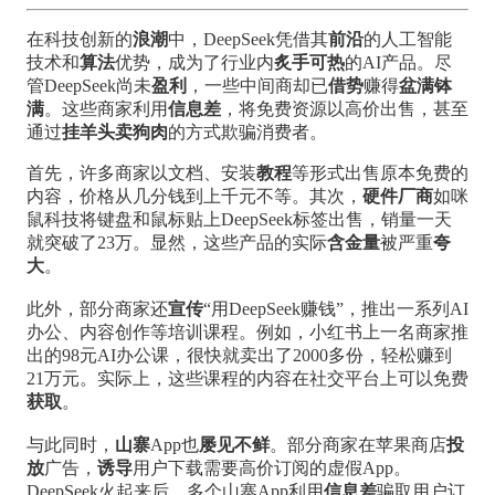
在科技创新的
浪潮
中，DeepSeek凭借其
前沿
的人工智能
技术和
算法
优势，成为了行业内
炙手可热
的AI产品。尽
管DeepSeek尚未
盈利
，一些中间商却已
借势
赚得
盆满钵
满
。这些商家利用
信息差
，将免费资源以高价出售，甚至
通过
挂羊头卖狗肉
的方式欺骗消费者。
首先，许多商家以文档、安装
教程
等形式出售原本免费的
内容，价格从几分钱到上千元不等。其次，
硬件厂商
如咪
鼠科技将键盘和鼠标贴上DeepSeek标签出售，销量一天
就突破了23万。显然，这些产品的实际
含金量
被严重
夸
大
。
此外，部分商家还
宣传
“用DeepSeek赚钱”，推出一系列AI
办公、内容创作等培训课程。例如，小红书上一名商家推
出的98元AI办公课，很快就卖出了2000多份，轻松赚到
21万元。实际上，这些课程的内容在社交平台上可以免费
获取
。
与此同时，
山寨
App也
屡见不鲜
。部分商家在苹果商店
投
放
广告，
诱导
用户下载需要高价订阅的虚假App。
DeepSeek火起来后，多个山寨App利用
信息差
骗取用户订