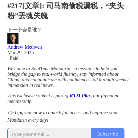
#217[文章]: 司马南偷税漏税，“夹头
粉”丢魂失魄
下一个会是谁？
Andrew Methven
Mar 29, 2025
∙ Paid
Welcome to RealTime Mandarin—a resource to help you
bridge the gap to real-world fluency, stay informed about
China, and communicate with confidence—all through weekly
immersion in real news.
This exclusive content is part of
RTM Plus
, our premium
membership.
👉 Upgrade now to unlock full access and improve your
Mandarin every day!
Subscribe