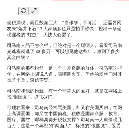
偷税漏税，而且数额巨大，“自作孽，不可活”，还需要网
友来“落井下石”？大家顶多也只是拍手称快，挖出一条偷
税漏税的“蛀虫”，大快人心罢了。
司马南人品不怎么样，但绝对是一个聪明人。看看司马南
光逃税就逃了500多万，可以想见他这些年，赚到了多少
真金白银？
司马南的那些粉丝，是一个非常奇葩的群体。司马南这些
年，在网络上胡说八道，满嘴跑火车。但他的粉丝们对其
奉若圭臬，深信不疑。
司马南和他的粉丝，有一个非常大的爱好，就是在网络上
找“恨国党”，抓“汉奸”。
可现在看来，司马南经常骂美国，却又在美国买房；在网
上高调爱国，却又在中国偷税。税收是国家命脉，教育、
医疗、国防，哪样离得开税款支撑？司马南一人就偷税几
百万，这是一个典型的“两面人”，标准的“恨国党”，妥妥