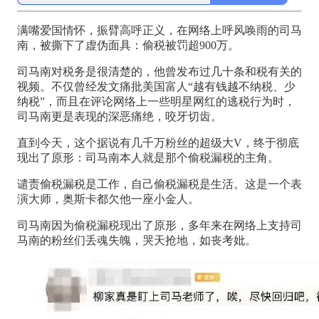
满嘴爱国情怀，振臂高呼正义，在网络上呼风唤雨的司马
南，被撕下了虚伪面具：偷税被罚超900万。
司马南对税务是很清楚的，他曾发布过几十条和税有关的
视频。不仅曾经发文痛批美国富人“越有钱越不纳税、少
纳税”，而且在评论网络上一些明星网红的逃税行为时，
司马南更是表现的深恶痛绝，咬牙切齿。
直到今天，这个据说有几千万粉丝的超级大V，终于彻底
现出了原形：司马南本人就是那个偷税漏税的主角。
谴责偷税漏税是工作，自己偷税漏税是生活。这是一个表
演大师，奥斯卡都欠他一座小金人。
司马南因为偷税漏税现出了原形，多年来在网络上支持司
马南的粉丝们丢魂失魄，哭天抢地，如丧考妣。