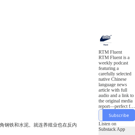
RTM Fluent
RTM Fluent is a
weekly podcast
featuring a
carefully selected
native Chinese
language news
article with full
audio and a link to
the original media
report—perfect for
post-study practice
Subscribe
Listen on
主角钢铁和水泥。就连养殖业也在反内
Substack App