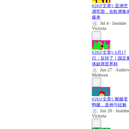
#283[文章]: 亚洲空
调军团，在欧洲集
爆单
Jul 4
Jasmine
•
Victoria
#282[文章]: 6月17
日：反转了！国足
体缺席世界杯
Jun 27
Andre
•
Methven
#281[文章]: 鹅腿变
鸭腿，造神与祛魅
Jun 20
Jasmin
•
Victoria