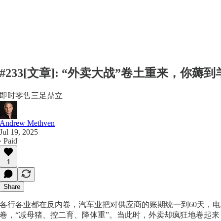
#233[文章]: “外卖大战”卷土重来，你薅
即时零售三足鼎立
Andrew Methven
Jul 19, 2025
∙ Paid
1
Share
各行各业都在反内卷，汽车业把对供应商的账期统一到60天，
卷，“减母猪、控二育、降体重”。当此时，外卖却疯狂地卷起