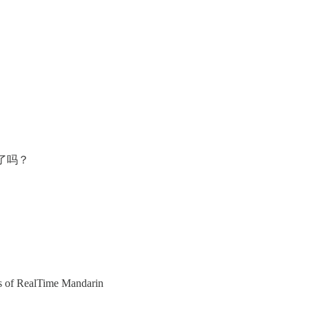
毛了吗？
ers of RealTime Mandarin