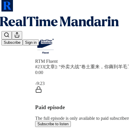
Subscribe
Sign in
RTM Fluent
#233[文章]: “外卖大战”卷土重来，你薅到羊
0:00
Current time: 0:00 / Total time: -9:23
-9:23
Paid episode
The full episode is only available to paid subscrib
Subscribe to listen