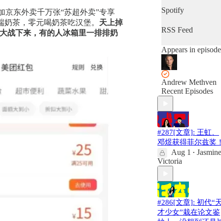
Spotify
，外加京东外卖千万张“苏超外卖”专享
高端奶茶，零元喝奶茶吃汉堡。
天上掉
RSS Feed
大战下来，有的人冰箱里一排排奶
Appears in episode
Andrew Methven
Recent Episodes
#287[文章]: 王虹、
邓煜获得菲尔兹奖
Aug 1
Jasmin
•
Victoria
#286[文章]: 初代“
才少女”栽在论文鉴