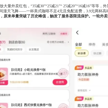
红包，“35减30”“25减21”“ 25减20”“16减16”等等
间漫天飞舞——一杯美式咖啡不足4元且免配送费，3.9元两杯
，原来单量突破了历史峰值，触发了服务器限流保护。一轮外卖