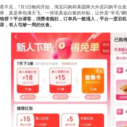
君不见，7月5日晚间开始，淘宝闪购和美团两大外卖闪购平台发放大量外卖
券，真是券包满天飞。一张张真金白银的补贴，让外卖“羊毛”瞬
馅饼？平台请客，消费者痴狂，订单风一般涌入，平台一度宕机
茶，有人屯够一周的伙食。