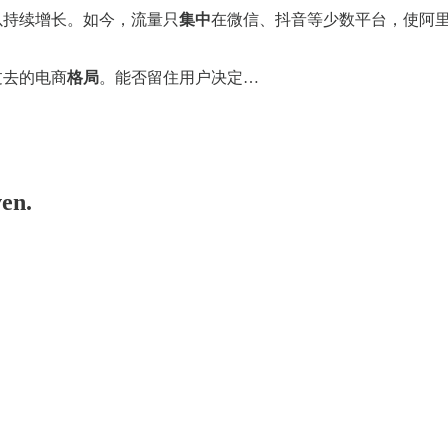
难以持续增长。如今，流量只
集中
在微信、抖音等少数平台，使阿
过去的电商
格局
。能否留住用户决定…
ven.