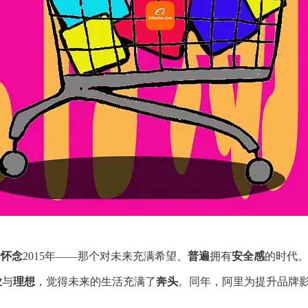
始
怀念
2015年——那个对未来充满希望、
普遍
拥有
安全感
的时代
业
与
理想
，觉得未来的生活充满了
奔头
。同年，阿里为提升品牌