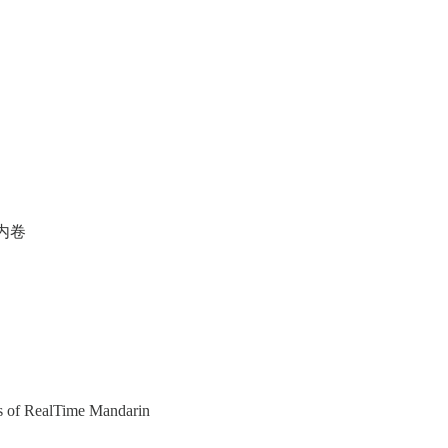
量内卷
ers of RealTime Mandarin