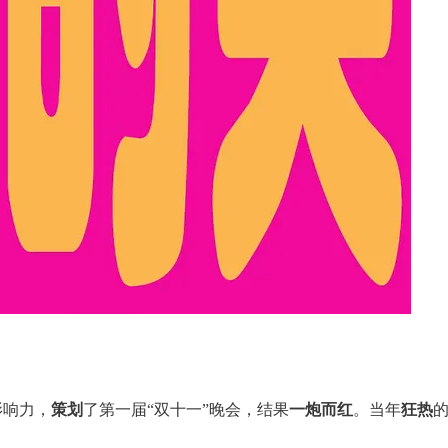
。
影响力，
策划
了第一届“双十一”晚会，结果
一炮而红
。当年
狂热