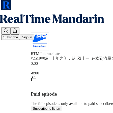
Subscribe
Sign in
RTM Intermediate
#251[中级]: 十年之间：从“双十一”狂欢到流
0:00
Current time: 0:00 / Total time: -8:00
-8:00
Paid episode
The full episode is only available to paid subscrib
Subscribe to listen