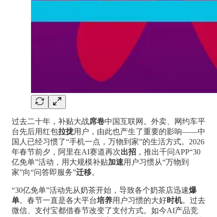
过去二十年，补贴大战
席卷
中国互联网。外卖、网约车平
台先后用红包
拉拢
用户，由此也产生了重要的影响——中
国人已经习惯了“手机一点，万物到家”的生活方式。2026
年春节前夕，阿里在AI赛道再次
出招
，推出千问APP“30
亿免单”活动，用大规模补贴
加速
用户习惯从“万物到
家”向“问答即服务”
迁移
。
“30亿免单”活动先从奶茶开始，导致各个奶茶店迅速
爆
单
。春节一直是各大平台
培养
用户习惯的大好
时机
。过去
微信、支付宝都借春节改变了支付方式。如今AI产品竞