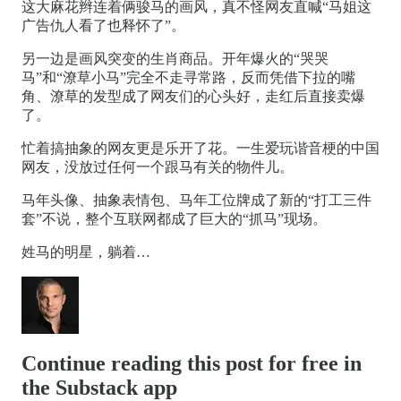
这大麻花辫连着俩骏马的画风，真不怪网友直喊“马姐这
广告仇人看了也释怀了”。
另一边是画风突变的生肖商品。开年爆火的“哭哭
马”和“潦草小马”完全不走寻常路，反而凭借下拉的嘴
角、潦草的发型成了网友们的心头好，走红后直接卖爆
了。
忙着搞抽象的网友更是乐开了花。一生爱玩谐音梗的中国
网友，没放过任何一个跟马有关的物件儿。
马年头像、抽象表情包、马年工位牌成了新的“打工三件
套”不说，整个互联网都成了巨大的“抓马”现场。
姓马的明星，躺着…
Continue reading this post for free in
the Substack app