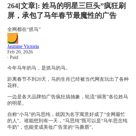
264[文章]: 姓马的明星三巨头”疯狂刷
屏，承包了马年春节最魔性的广告
全网都在“抓马”
Jasmine Victoria
Feb 20, 2026
∙ Paid
今年马年的马，是抓马的马。
距离春节不到20天，马的生肖已经被当代网友玩出了各种
花样。
一边是各大品牌拍广告疯狂搞抽象，轮流“祸害”各位姓马
的明星。
自称“小马”的马思纯，就因为名字寓意好成了“全网最忙
的人”。谁能想到有一天，“马思纯”既可以是“马年思念纯
牛奶”，也能变成美妆广告里的“马撕唇”。