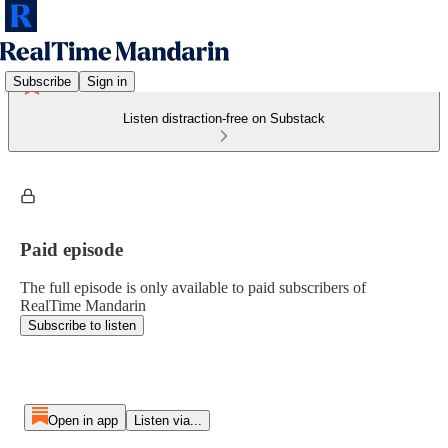
Subscribe
Sign in
Listen distraction-free on Substack
Paid episode
The full episode is only available to paid subscribers of
RealTime Mandarin
Subscribe to listen
Open in app
Listen via...