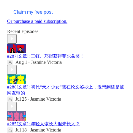
Claim my free post
Or purchase a paid subscription.
Recent Episodes
#287[文章]: 王虹、邓煜获得菲尔兹奖！
Aug 1
Jasmine Victoria
•
#286[文章]: 初代“天才少女”栽在论文鉴抄上，没想到还是被
网友锤的
Jul 25
Jasmine Victoria
•
#285[文章]: 年轻人该长大但未长大？
Jul 18
Jasmine Victoria
•