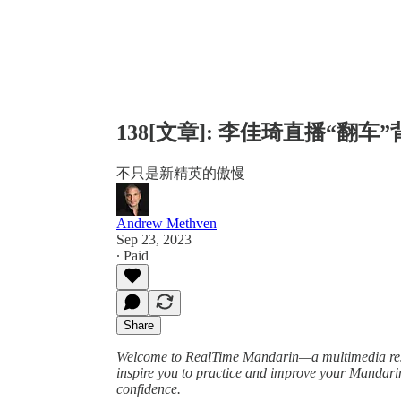
138[文章]: 李佳琦直播“翻车
不只是新精英的傲慢
Andrew Methven
Sep 23, 2023
∙ Paid
Share
Welcome to RealTime Mandarin—a multimedia resou
inspire you to practice and improve your Mandar
confidence.