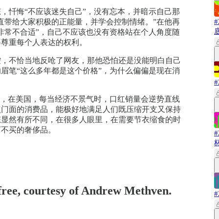
，忏悔“不应该迷失自己”，没有忘本，并暗示自己那
直带给大家积极的正能量，并学会控制情绪。”在他再
非常不合适”，自己不应该也没有资格站在个人角度随
要尊重每个人表达的权利。
控，不恰当地反呛了网友，那他恐怕还是没能明白自己
眉笔“这么多年都是这个价格”，为什么偏偏是现在消
到，在美国，每当经济不景气时，口红销量会逆势直线
点门面的消费品，能极好地满足人们既压缩开支又保持
态显然有所不同，在很多人眼里，在需要节衣缩食的时
可不买的奢侈品。
 free, courtesy of Andrew Methven.