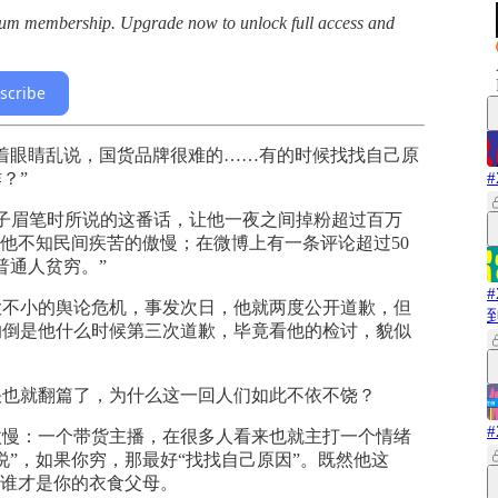
ium membership. Upgrade now to unlock full access and
scribe
着眼睛乱说，国货品牌很难的……有的时候找找自己原
？”
西子眉笔时所说的这番话，让他一夜之间掉粉超过百万
苦他不知民间疾苦的傲慢；在微博上有一条评论超过50
普通人贫穷。”
大不小的舆论危机，事发次日，他就两度公开道歉，但
的倒是他什么时候第三次道歉，毕竟看他的检讨，貌似
快也就翻篇了，为什么这一回人们如此不依不饶？
傲慢：一个带货主播，在很多人看来也就主打一个情绪
说”，如果你穷，那最好“找找自己原因”。既然他这
，谁才是你的衣食父母。