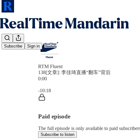
Subscribe
Sign in
RTM Fluent
138[文章]: 李佳琦直播“翻车”背后
0:00
Current time: 0:00 / Total time: -10:18
-10:18
Paid episode
The full episode is only available to paid subscrib
Subscribe to listen