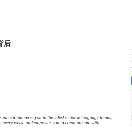
”背后
rce to immerse you in the latest Chinese language trends,
in every week, and empower you to communicate with