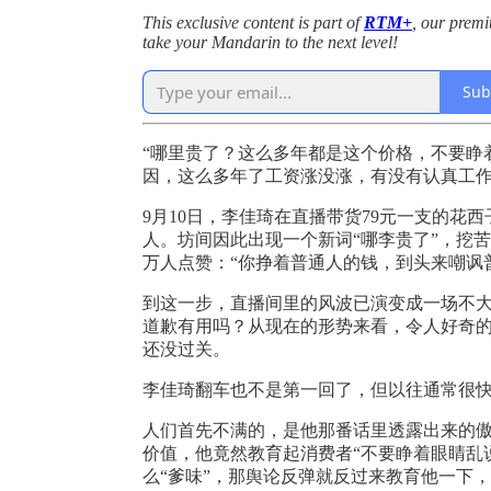
This exclusive content is part of
RTM+
, our prem
take your Mandarin to the next level!
Sub
“哪里贵了？这么多年都是这个价格，不要睁
因，这么多年了工资涨没涨，有没有认真工作
9月10日，李佳琦在直播带货79元一支的花
人。坊间因此出现一个新词“哪李贵了”，挖
万人点赞：“你挣着普通人的钱，到头来嘲讽
到这一步，直播间里的风波已演变成一场不
道歉有用吗？从现在的形势来看，令人好奇
还没过关。
李佳琦翻车也不是第一回了，但以往通常很
人们首先不满的，是他那番话里透露出来的
价值，他竟然教育起消费者“不要睁着眼睛乱
么“爹味”，那舆论反弹就反过来教育他一下