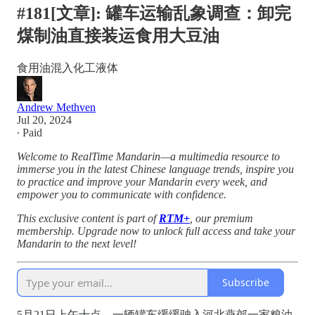
#181[文章]: 罐车运输乱象调查：卸完
煤制油直接装运食用大豆油
食用油混入化工液体
Andrew Methven
Jul 20, 2024
∙ Paid
Welcome to RealTime Mandarin—a multimedia resource to
immerse you in the latest Chinese language trends, inspire you
to practice and improve your Mandarin every week, and
empower you to communicate with confidence.
This exclusive content is part of
RTM+
, our premium
membership. Upgrade now to unlock full access and take your
Mandarin to the next level!
Subscribe
5月21日上午十点，一辆罐车缓缓驶入河北燕郊一家粮油