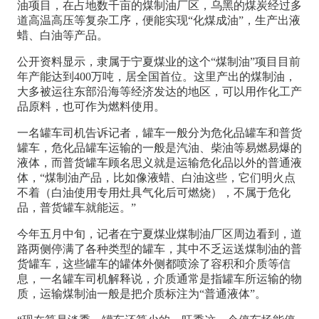
油项目，在占地数千亩的煤制油厂区，乌黑的煤炭经过多
道高温高压等复杂工序，便能实现“化煤成油”，生产出液
蜡、白油等产品。
公开资料显示，隶属于宁夏煤业的这个“煤制油”项目目前
年产能达到400万吨，居全国首位。这里产出的煤制油，
大多被运往东部沿海等经济发达的地区，可以用作化工产
品原料，也可作为燃料使用。
一名罐车司机告诉记者，罐车一般分为危化品罐车和普货
罐车，危化品罐车运输的一般是汽油、柴油等易燃易爆的
液体，而普货罐车顾名思义就是运输危化品以外的普通液
体，“煤制油产品，比如像液蜡、白油这些，它们明火点
不着（白油使用专用灶具气化后可燃烧），不属于危化
品，普货罐车就能运。”
今年五月中旬，记者在宁夏煤业煤制油厂区周边看到，道
路两侧停满了各种类型的罐车，其中不乏运送煤制油的普
货罐车，这些罐车的罐体外侧都喷涂了容积和介质等信
息，一名罐车司机解释说，介质通常是指罐车所运输的物
质，运输煤制油一般是把介质标注为“普通液体”。