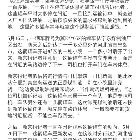
“现在算是淡季，罐车还算少的，旺季这一个停车场能停
一百多辆。”一名正在停车场休息的罐车司机告诉记者，
这些罐车平时大多停在附近，一旦接到运输订单，就会进
入厂区排队装油，之后按照买家的需求将煤制油运到目的
地，“这里许多罐车常年就靠这个煤制油厂拉油赚钱。”
5月16日，一辆车牌号为冀E**65Z的罐车从宁东煤制油厂
区出发，两天之后到达了一千多公里外的河北省秦皇岛
市。这辆罐车开进郊区的一处小院，一个多小时后开了出
来。新京报记者注意到，这辆罐车并没有立即离开，而是
在附近的马路边停了下来，司机也打开车门在车内休息。
新京报记者假借咨询行情与司机攀谈，司机透露，他此次
从宁夏到秦皇岛运送的正是煤制油，刚在小院里卸完
货，“这边要煤制油是用来烧火，当作厨房燃料用的。”这
位司机告诉记者，这辆罐车隶属于一个车队，他是专职司
机，车队另外还有十几辆罐车，这次卸完煤制油后还未接
到新的运输任务，就先停在路边休息，“一般都要在卸货
地附近配货，不能空车跑回去。”
之后，新京报记者一直在附近观察这辆罐车的动向。5月
20日下午，这辆罐车重新发动，在傍晚时分行驶到河北省