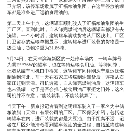
三河市燕郊镇，开进了一家粮油公司所属的停车场，据门
卫介绍，该停车场隶属于汇福粮油集团，在这里停放的罐
车都是准备进厂运输食用油的。
第二天上午十点，这辆罐车顺利驶入了汇福粮油集团的生
产厂区。直到此时，自从卸完煤制油后这辆罐车都没有去
洗罐。一个小时后，这辆罐车满载货物从厂区驶出。厂区
门卫留存的运输单据显示，这辆罐车进厂装载的货物是一
级豆油，货物净重为31.86吨。
5月24日，在天津滨海新区的一处停车场内，一辆车牌号
为冀E**76W的罐车，也在等待运输食用油。等待间隙，
记者从罐车司机口中得知，这辆罐车同样刚从宁夏运送煤
制油到河北，前一天在石家庄将煤制油卸货后，连夜从石
家庄赶到天津。司机透露，自从卸完煤制油后，这辆罐车
也未洗罐，对于是否会担心被食用油厂家拒之门外，这名
司机并不在意，“能装就装，不能装就算了”。
当天下午，新京报记者看到这辆罐车驶入了一家名为中储
粮油脂（天津）有限公司的厂区。厂区保安介绍，包括这
辆罐车在内，进厂装载的都是大豆油。由于距离不远，记
者在厂区外能清晰看到罐车装油的全过程，自始至终这辆
罐车没有遇到任何阻碍，也没有人检查罐体内干净与否。