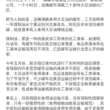
公司。一个小时后，这辆罐车满载三十多吨大豆油驶出厂
区。
鲜为人知的是，这辆满载食用大豆油的罐车，三天前刚将
一车煤制油从宁夏运到河北秦皇岛，卸完后并未清洗储存
罐，就直接来装上食用大豆油继续运输。
煤制油，那是一种由煤炭加工而来的化工液体，如液蜡、
白油等。有罐车司机向新京报记者透露，食品类液体和化
工液体运输混用且不清洗，已是罐车运输行业里公开的秘
密。
今年五月份，新京报记者对此进行了长时间的追踪调查，
发现国内许多普货罐车运输的液体并不固定，既承接糖
浆、大豆油等可食用液体，也运送煤制油等化工类液体。
为了节省开支，不少罐车在换货运输过程中不清洗罐体，
有些食用油厂家也没有严格把关，不按规定去检查罐体是
否洁净，造成食用油被残留的化工液体污染。
事实上，目前我国在食用油运输方面，没有强制性国家标
准，只有一部推荐性的《食用植物油散装运输规范》，其
中提到运输散装食用植物油应使用专用车辆。由于是推荐