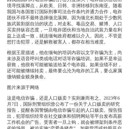
境寻找落脚点，从欧美、日韩、非洲转移到东南亚。随着
我国与各国签订国际刑事司法合作条约并通力合作，电诈
团伙不得不最终选择缅北落脚。因为缅北长期处于少数民
族武装割据自治的状态，对走私、毒品交易、赌博、人口
买卖持纵容态度，一旦电诈团伙和当地自治武装力量在利
益上达成一致，就连缅甸政府都难以介入。因此，不管是
想打击犯罪，还是解救被害人，都存在相当难度。
根据王星描述，他在缅甸的培训内容以文字诈骗为主，尚
未涉及语音呼叫类或电话对话等诈骗培训。如果不是幸运
获救，他很有可能被输送给某个电诈园。如果业绩不好，
还可能被继续转卖，最终要么沦为电诈的工具，要么家属
缴纳赎金赎身换命。
图片来源于网络
这是电信诈骗，还是人口贩卖？实则兼而有之。2023年6
月7日，国际刑警组织曾公布了一份关于人口贩卖的研究
报告，提醒各国警惕由电信诈骗引起的人口贩卖。报告指
出，犯罪组织经常在社交媒体和招聘网站等平台发布高薪
工作机会的广告。受害者一旦上钩，就会被绑架到条件恶
劣的场所，被迫实施“恋爱杀猪盘”、加密货币或炒股开户