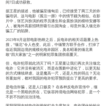
间7日成功获救。
据王星的描述，他被骗至缅甸后，已经接受了两三天的诈
骗培训。这与电影《孤注一掷》中的情节颇为相似。在影
片中，张艺兴扮演的程序员潘生和金晨扮演的模特安娜等
人，被海外高薪招聘所吸引出国淘金，却意外落入缅北诈
骗工厂的陷阱。
2023年8月这部电影热映之后，反电诈的相关话题屡上热
搜，“缅北”令人色变。此后，中缅警方联手合作，打掉了
临近我国边境的规模化电诈园区，臭名昭著的缅北果
敢“四大家族”之一的明家犯罪集团彻底覆灭。
但，电诈犯罪就此消灭了吗？王星案让我们再次关注缅北
电诈：它并没有被消灭，而是在围剿中进化了，以更无耻
的方式继续肆虐。这是魔高一尺，还是人性的弱点？无论
答案如何，都对我国的电诈犯罪预防提出了更高的要求。
是电信诈骗，还是人口贩卖？ 在各种反电诈宣传中，缅
北是一个黑暗的所在，它纵容跨境电信网络犯罪，是一个
不折不扣的法治洼地。
因我国国内对电信诈骗的打击力度加大，电诈团伙纷纷出