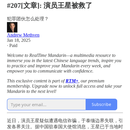
#207[文章]: 演员王星被救了
犯罪团伙怎么处理？
Andrew Methven
Jan 18, 2025
∙ Paid
Welcome to RealTime Mandarin—a multimedia resource to
immerse you in the latest Chinese language trends, inspire you
to practice and improve your Mandarin every week, and
empower you to communicate with confidence.
This exclusive content is part of
RTM+
, our premium
membership. Upgrade now to unlock full access and take your
Mandarin to the next level!
Subscribe
近日，演员王星疑似遭遇电信诈骗，于泰缅边界失联，引
发各界关注。据中国驻泰国大使馆消息，王星已于当地时