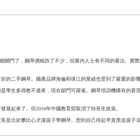
琴廠都關門了，鋼琴價格跌了不少，但業內人士有不同的看法。實
是打折的二手鋼琴。國產品牌海倫和珠江的業績也受到了嚴重的影
是學生多得教不過來，現在卻門可羅雀。鋼琴培訓機構有的甚至
發展起來了。但2018年中國教育部取消了特長生政策。
家長是出於攀比心才讓孩子學鋼琴。想到自己得起早貪黑送孩子
。