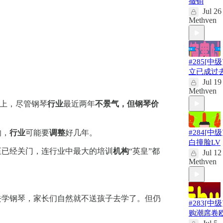
撤销
Jul 26
Methven
#285[中级
立已成过
Jul 19
Methven
上，尽管钢琴
行业
最近两年
不景气，但钢琴价
响，
行业
可能要
调整
好几年。
#284[中级
白撞脸LV
至已经关门，连行业中最大的培训
机构
“英皇”都
Jul 12
Methven
去学钢琴，家长们自然就不送孩子去学了。但仍
#283[中级
购潮席卷