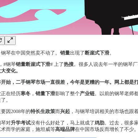
年，钢琴在中国突然卖不动了。
销量
出现了
断崖式下滑
。
日，#钢琴
销量断崖式下滑
# 上了
热搜
。很多人说去年一半的钢琴厂
太大变化。
19年开始，二手钢琴市场一直很差，今年是更糟的一年。网上都是
业正在经历
寒冬
，
销量下滑
影响了整个
产业链
。以前的钢琴老师
住了。
要因2008年的
特长生政策
而
兴起
，与钢琴培训相关的市场也跟着
钢琴对
升学考试
没有什么好处了，马上就成了
鸡肋
。过去，很多
艺术而学的家庭，施坦威等
高端品牌
在中国市场反而增长了不少