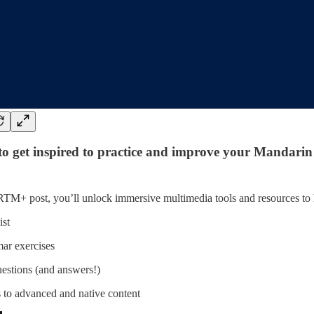
o get inspired to practice and improve your Mandarin
RTM+ post, you’ll unlock immersive multimedia tools and resources to he
ist
r exercises
estions (and answers!)
to advanced and native content