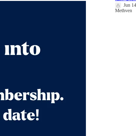
Jun 1
Methven