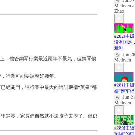
Jul 5
•
Methven
a
Zhao
#282[中级
没有国足
裁判
Jun 2
際上，儘管鋼琴行業最近兩年不景氣，但鋼琴價
Methven
響，行業可能要調整好幾年。
#281[中级
已經關門，連行業中最大的培訓機構“英皇”都
姨”翻车记
Jun 2
Methven
去學鋼琴，家長們自然就不送孩子去學了。但仍
#280[中级
招牌”的讲