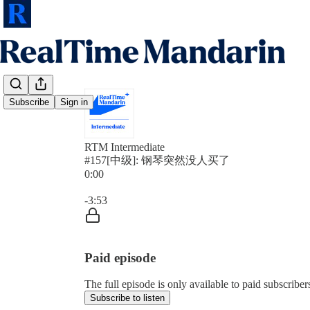
Subscribe
Sign in
RTM Intermediate
#157[中级]: 钢琴突然没人买了
0:00
Current time: 0:00 / Total time: -3:53
-3:53
Paid episode
The full episode is only available to paid subscrib
Subscribe to listen