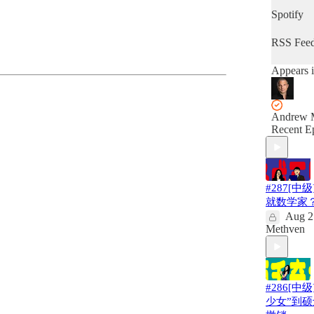
Spotify
RSS Fee
Appears i
Andrew 
Recent E
#287[中级
就数学家
Aug 2
Methven
#286[中级
少女”到