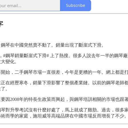
Subscribe
字
年，鋼琴在中國突然賣不動了。銷量出現了斷崖式下滑。
6日，#鋼琴銷量斷崖式下滑# 上了熱搜。很多人說去年一半的鋼
太大變化。
19年開始，二手鋼琴市場一直很差，今年是更糟的一年。網上都
業正在經歷寒冬，銷量下滑影響了整個產業鏈。以前的鋼琴老師都
住了。
要因2008年的特長生政策而興起，與鋼琴培訓相關的市場也跟著
鋼琴對升學考試沒有什麼好處了，馬上就成了雞肋。過去，很多
藝術而學的家庭，施坦威等高端品牌在中國市場反而增長了不少