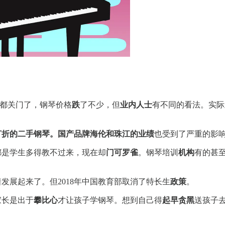
都关门了，钢琴价格
跌
了不少，但
业内人士
有不同的看法。实际
打折的二手钢琴。国产品牌海伦和珠江的业绩
也受到了严重的影
都是学生多得教不过来，现在却
门可罗雀
。钢琴培训
机构
有的甚
发展起来了。但2018年中国教育部取消了特长生
政策
。
家长是出于
攀比心
才让孩子学钢琴。想到自己得
起早贪黑
送孩子
。