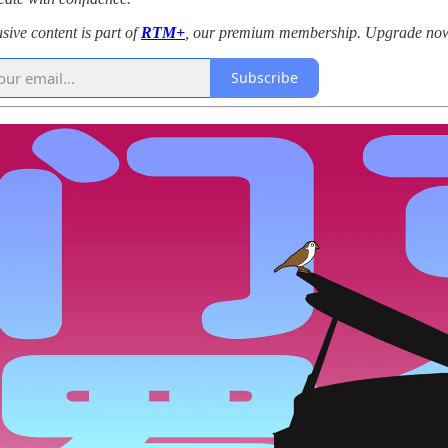
usive content is part of
RTM+
, our premium membership. Upgrade now to
Subscribe