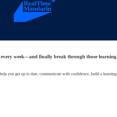
 every week—and finally break through those learning
lp you get up to date, communicate with confidence, build a learning h