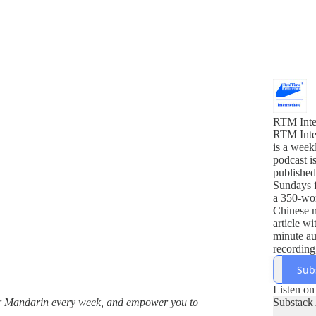
RTM Inte
RTM Inte
is a week
podcast i
published
Sundays f
a 350-wor
Chinese 
article wi
minute a
recording
word list
Sub
dialogue
insights, 
Listen on
and app
ur Mandarin every week, and empower you to
Substack
integratio