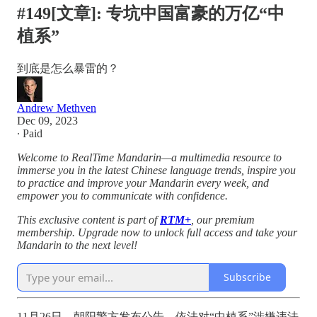
#149[文章]: 专坑中国富豪的万亿“中
植系”
到底是怎么暴雷的？
Andrew Methven
Dec 09, 2023
∙ Paid
Welcome to RealTime Mandarin—a multimedia resource to
immerse you in the latest Chinese language trends, inspire you
to practice and improve your Mandarin every week, and
empower you to communicate with confidence.
This exclusive content is part of
RTM+
, our premium
membership. Upgrade now to unlock full access and take your
Mandarin to the next level!
Subscribe
11月26日，朝阳警方发布公告，依法对“中植系”涉嫌违法