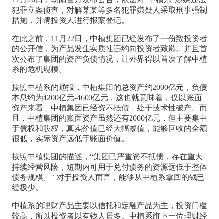
犯罪立案侦查，对解某某等多名犯罪嫌疑人采取刑事强制
措施，并请投资人进行报案登记。
在此之前，11月22日，中植集团已经发布了一份致投资者
的公开信，为产品发生实质性违约向投资者致歉。并且首
次公布了集团的资产负债情况，让外界得以首次了解中植
系的危机规模。
按照中植系的通报，中植集团的总资产约2000亿元，负债
本息约为4200亿元-4600亿元，这也就意味着，仅以账面
资产来看，中植集团已经资不抵债，处于技术性破产。而
且，中植集团的账面资产虽然还有2000亿元，但主要集中
于债权和股权，真实价值已经大幅减值，能够回收的金额
很低，实际资产远低于账面价值。
按照中植集团的描述，“集团已严重资不抵债，存在重大
持续经营风险，短期内可用于兑付债务的资源远低于整体
债务规模。” 对于投资人而言，能够从中植系拿回的钱已
经极少。
中植系的理财产品主要以信托和定融产品为主，投资门槛
较高，所以投资者以有钱人居多。中植系旗下一位理财经