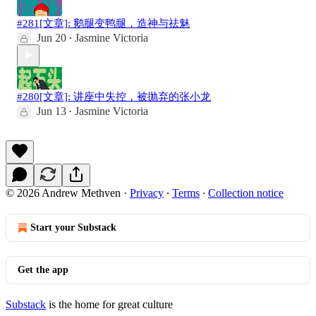
#281[文章]: 鹅腿变鸭腿，造神与祛魅
Jun 20
Jasmine Victoria
•
#280[文章]: 讲座中失控，被抛弃的张小龙
Jun 13
Jasmine Victoria
•
© 2026 Andrew Methven
·
Privacy
∙
Terms
∙
Collection notice
Start your Substack
Get the app
Substack
is the home for great culture