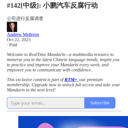
#142[中级]: 小鹏汽车反腐行动
公司进行反腐调查
Andrew Methven
Oct 22, 2023
∙ Paid
Welcome to RealTime Mandarin—a multimedia resource to
immerse you in the latest Chinese language trends, inspire you
to practice and improve your Mandarin every week, and
empower you to communicate with confidence.
This exclusive content is part of
RTM+
, our premium
membership. Upgrade now to unlock full access and take your
Mandarin to the next level!
Subscribe