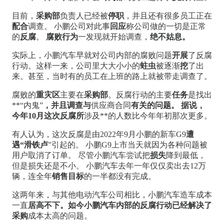
目前，
采购部
负责人已经被
停职
，并且还有很多员工正在
配合
调查。 小鹏公司对此事
回应
称公司做的一切是正常
的
反腐
。
腐败行为
一发现就开始调查，
绝不姑息。
实际上，小鹏汽车早就对公司内部的腐败问题
开展
了反腐
行动。这样一来，公司里大大小小的
蛀虫
被逐渐
挖
了出
来。甚至，当时有的员工在上班的路上就被带走调查了。
腐败的
重灾区
主要在
采购部
。反腐行动的主要
任务
是找出
**“内鬼”
，并且调查与
供应商合同
有关的问题。 据说，
今年10月这次反腐所
涉及**的人数比今年年初那次更多。
有人认为，这次反腐是由2022年9月小鹏的新车G9
遭
遇“滑铁卢
”引起的。 小鹏G9上市当天就因为各种问题被
用户取消了订单。 尽管小鹏汽车尝试把
损失
降到最低，
但是损失还是不小。 小鹏汽车去年一年仅仅卖出去12万
辆，连全年
销售目标
的一半都没有完成。
这两年来，与其他电动汽车公司相比，小鹏汽车造车成本
一直
居高不下。如今小鹏汽车内部的反腐行动已经解决了
采购
成本太高的问题。