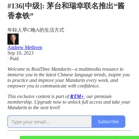
#136[中级]: 茅台和瑞幸联名推出“酱
香拿铁”
年轻人早C晚A的生活方式
Andrew Methven
Sep 10, 2023
∙ Paid
Welcome to RealTime Mandarin—a multimedia resource to
immerse you in the latest Chinese language trends, inspire you
to practice and improve your Mandarin every week, and
empower you to communicate with confidence.
This exclusive content is part of
RTM+
, our premium
membership. Upgrade now to unlock full access and take your
Mandarin to the next level!
Subscribe