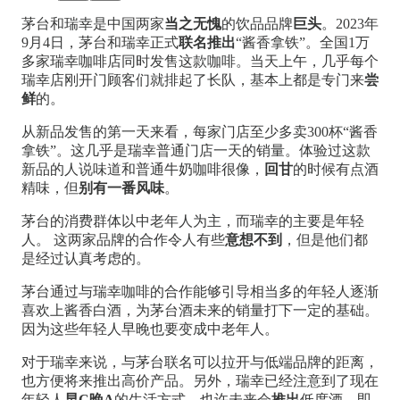
茅台和瑞幸是中国两家
当之无愧
的饮品品牌
巨头
。2023年
9月4日，茅台和瑞幸正式
联名推出
“酱香拿铁”。全国1万
多家瑞幸咖啡店同时发售这款咖啡。当天上午，几乎每个
瑞幸店刚开门顾客们就排起了长队，基本上都是专门来
尝
鲜
的。
从新品发售的第一天来看，每家门店至少多卖300杯“酱香
拿铁”。这几乎是瑞幸普通门店一天的销量。体验过这款
新品的人说味道和普通牛奶咖啡很像，
回甘
的时候有点酒
精味，但
别有一番风味
。
茅台的消费群体以中老年人为主，而瑞幸的主要是年轻
人。 这两家品牌的合作令人有些
意想不到
，但是他们都
是经过认真考虑的。
茅台通过与瑞幸咖啡的合作能够引导相当多的年轻人逐渐
喜欢上酱香白酒，为茅台酒未来的销量打下一定的基础。
因为这些年轻人早晚也要变成中老年人。
对于瑞幸来说，与茅台联名可以拉开与低端品牌的距离，
也方便将来推出高价产品。另外，瑞幸已经注意到了现在
年轻人
早C晚A
的生活方式，也许未来会
推出
低度酒。即