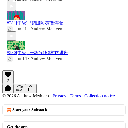
#281[中级]: “鹅腿阿姨”翻车记
Jun 21
Andrew Methven
•
#280[中级]: 一场“砸招牌”的讲座
Jun 14
Andrew Methven
•
3
© 2026 Andrew Methven
·
Privacy
∙
Terms
∙
Collection notice
Start your Substack
Get the app