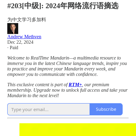
#203[中级]: 2024年网络流行语摘选
为中文学习多加料
Andrew Methven
Dec 22, 2024
∙ Paid
Welcome to RealTime Mandarin—a multimedia resource to
immerse you in the latest Chinese language trends, inspire you
to practice and improve your Mandarin every week, and
empower you to communicate with confidence.
This exclusive content is part of
RTM+
, our premium
membership. Upgrade now to unlock full access and take your
Mandarin to the next level!
Subscribe