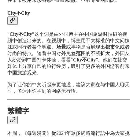
在常常被用来
形容
那些组织
松散
、不够专业的团队。
City不City
“
City不City
”这个词是由外国博主在中国旅游时拍摄的视
频中创造出来的。在视频中，博主用不太标准的中文问妹
妹或同行者某个地点、
场景
或事物是否展现出
都市
化或者
时尚的特点。随着中国对外免签
范围
的不断
扩大
，外国友
人纷纷到中国打卡体验，看看“
City不City
”。他们在社交
媒体上分享自己的旅行经历，吸引了更多的外国游客前来
中国旅游观光。
为了让你的中文听起来更地道，建议大家在与中国人聊天
时，多运用你学到的网络流行语。
繁體字
本周，《每週漫聞》從2024年眾多網路流行語中為大家挑