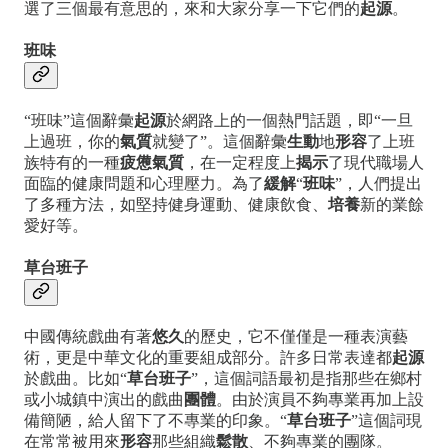
選了三個最有意思的，來和大家分享一下它們的
起源
。
班味
“班味”這個辭彙
起源
於網路上的一個熱門話題，即“一旦
上過班，你的
氣質
就變了”。這個辭彙
生動
地
形容
了上班
族特有的一種
疲憊氣質
，在一定程度上
揭示
了現代職場人
面臨的健康問題和心理壓力。為了
緩解
“
班味
”，人們提出
了多種方法，如堅持健身運動、健康飲食、
培養
新的業餘
愛好等。
草台班子
中國傳統戲曲有著
悠久
的歷史，它不僅僅是一種表演藝
術，更是中華文化的重要組成部分。許多日常表達都
起源
於戲曲。比如“
草台班子
”，這個詞語最初是指那些在鄉村
或小城鎮中演出的戲曲
團體
。由於演員不夠專業再加上設
備簡陋，給人留下了不專業的印象。“
草台班子
”這個詞現
在常常被用來
形容
那些組織
鬆散
、不夠專業的團隊。