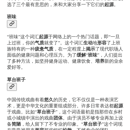
选了三个最有意思的，来和大家分享一下它们的
起源
。
班味
“班味”这个词汇
起源
于网络上的一个热门话题，即“一旦
上过班，你的
气质
就变了”。这个词汇
生动
地
形容
了上班
族特有的一种
疲惫气质
，在一定程度上
揭示
了现代职场人
面临的健康问题和心理压力。为了
缓解
“
班味
”，人们提出
了多种方法，如坚持健身运动、健康饮食、
培养
新的业余
爱好等。
草台班子
中国传统戏曲有着
悠久
的历史，它不仅仅是一种表演艺
术，更是中华文化的重要组成部分。许多日常表达都
起源
于戏曲。比如“
草台班子
”，这个词语最初是指那些在乡村
或小城镇中演出的戏曲
团体
。由于演员不够专业再加上设
备
简陋
，给人留下了不专业的印象。“
草台班子
”这个词现