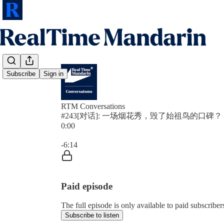
Subscribe
Sign in
RTM Conversations
#243[对话]: 一场烟花秀，毁了始祖鸟的口碑？
0:00
Current time: 0:00 / Total time: -6:14
-6:14
Paid episode
The full episode is only available to paid subscrib
Subscribe to listen