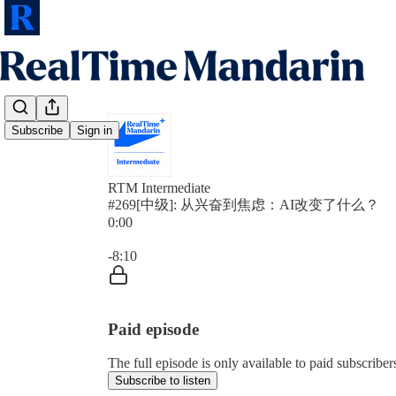
Subscribe
Sign in
RTM Intermediate
#269[中级]: 从兴奋到焦虑：AI改变了什么？
0:00
Current time: 0:00 / Total time: -8:10
-8:10
Paid episode
The full episode is only available to paid subscrib
Subscribe to listen