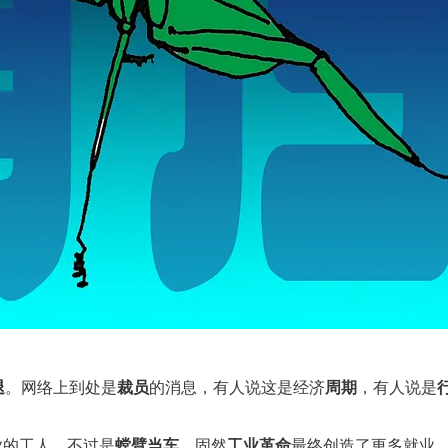
退
。网络上到处是
裁员
的消息，有人说这是经济
周期
，有人说是
业的工人，不过是
螳臂当车
。固然
工业革命
最终创造了更多就业