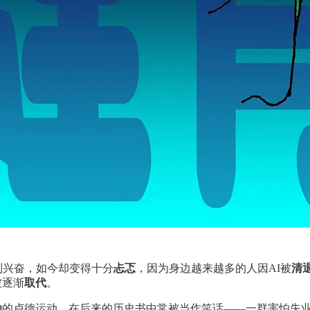
到兴奋，如今却变得十分
忐忑
，因为身边越来越多的人因AI被
清
被逐渐
取代
。
动
的卢德运动，在后来的历史书中常被当作笑话——一群害怕失