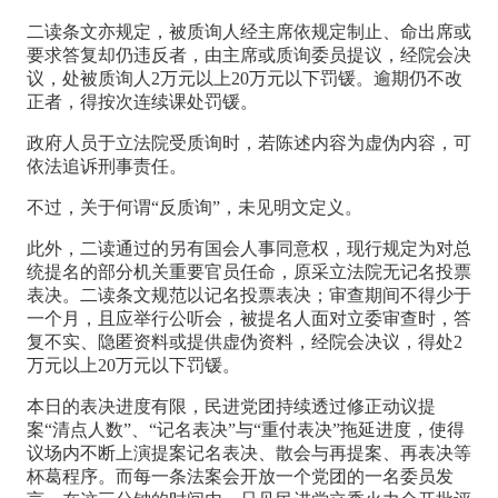
二读条文亦规定，被质询人经主席依规定制止、命出席或
要求答复却仍违反者，由主席或质询委员提议，经院会决
议，处被质询人2万元以上20万元以下罚锾。逾期仍不改
正者，得按次连续课处罚锾。
政府人员于立法院受质询时，若陈述内容为虚伪内容，可
依法追诉刑事责任。
不过，关于何谓“反质询”，未见明文定义。
此外，二读通过的另有国会人事同意权，现行规定为对总
统提名的部分机关重要官员任命，原采立法院无记名投票
表决。二读条文规范以记名投票表决；审查期间不得少于
一个月，且应举行公听会，被提名人面对立委审查时，答
复不实、隐匿资料或提供虚伪资料，经院会决议，得处2
万元以上20万元以下罚锾。
本日的表决进度有限，民进党团持续透过修正动议提
案“清点人数”、“记名表决”与“重付表决”拖延进度，使得
议场内不断上演提案记名表决、散会与再提案、再表决等
杯葛程序。而每一条法案会开放一个党团的一名委员发