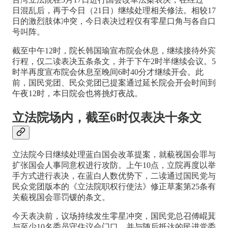
日混乱后，再于今日（21日）继续处理相关修法。相较17
日的激烈肢体冲突，今日表决过程仅有零星口角与各自口
号叫阵。
截至中午12时，院长韩国瑜宣布院会休息，继续接待外宾
行程，仅二读表决五条条文，并于下午2时半继续会议。5
时半再度宣布院会休息至晚间6时40分才继续开会。此
前，国民党团、民众党团已提案通过延长院会开会时间到
午夜12时，本日院会也将挑灯夜战。
立法院场内，截至6时仅表决十条文
立法院今日继续处理蓝白国会改革提案，就藐视国会罪与
扩张国会人事同意权进行攻防。上午10点，立院再度以举
手方式进行表决，在蓝白人数优势下，二读通过国民党与
民众党团版本的《立法院职权行使法》修正草案第25条有
关藐视国会罪罚锾的条文。
今天表决前，议场持续发生零星冲突，国民党总召傅崐萁
与至少10名委员守住议会门口，并与随后抵达的民进党委