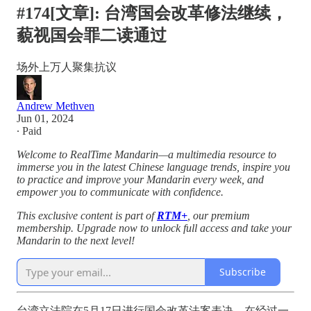
#174[文章]: 台湾国会改革修法继续，
藐视国会罪二读通过
场外上万人聚集抗议
Andrew Methven
Jun 01, 2024
∙ Paid
Welcome to RealTime Mandarin—a multimedia resource to
immerse you in the latest Chinese language trends, inspire you
to practice and improve your Mandarin every week, and
empower you to communicate with confidence.
This exclusive content is part of
RTM+
, our premium
membership. Upgrade now to unlock full access and take your
Mandarin to the next level!
Subscribe
台湾立法院在5月17日进行国会改革法案表决，在经过一