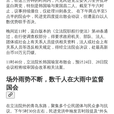
言，在这三分钟的时间内，只见民进党立委火力全开批评
蓝白两党，特别是韩国瑜与黄国昌二人。截至下午六时
止，议事持续僵住，仅处理10则条文。 在下午两点半至5
点半的院会中，民进党四度提出散会动议，但遭蓝白以人
数优势联手否决。
晚间近11时，蓝白版本的《立法院职权行使法》第48条通
过，在行使调查权部分，得要求政府机关、部队、法人、
团体或社会上有关系人员提供相关资料，法人或社会上有
关系人员等违反相关规定，得经立法院会决议，处最高新
台币10万元罚锾。
11时46分，立法院长韩国瑜宣布散会，预计24日、28日院
会议程将续审国会改革相关法案。
场外雨势不断，数千人在大雨中监督
国会
在立法院外的青岛东路，聚集多个公民团体与民众参与抗
议。下午5时30分左右，民进党洪申翰发言时段提及“外头