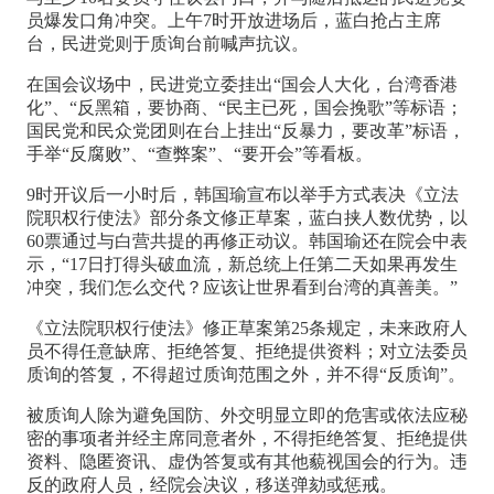
员爆发口角冲突。上午7时开放进场后，蓝白抢占主席
台，民进党则于质询台前喊声抗议。
在国会议场中，民进党立委挂出“国会人大化，台湾香港
化”、“反黑箱，要协商、“民主已死，国会挽歌”等标语；
国民党和民众党团则在台上挂出“反暴力，要改革”标语，
手举“反腐败”、“查弊案”、“要开会”等看板。
9时开议后一小时后，韩国瑜宣布以举手方式表决《立法
院职权行使法》部分条文修正草案，蓝白挟人数优势，以
60票通过与白营共提的再修正动议。韩国瑜还在院会中表
示，“17日打得头破血流，新总统上任第二天如果再发生
冲突，我们怎么交代？应该让世界看到台湾的真善美。”
《立法院职权行使法》修正草案第25条规定，未来政府人
员不得任意缺席、拒绝答复、拒绝提供资料；对立法委员
质询的答复，不得超过质询范围之外，并不得“反质询”。
被质询人除为避免国防、外交明显立即的危害或依法应秘
密的事项者并经主席同意者外，不得拒绝答复、拒绝提供
资料、隐匿资讯、虚伪答复或有其他藐视国会的行为。违
反的政府人员，经院会决议，移送弹劾或惩戒。