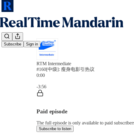
Subscribe
Sign in
RTM Intermediate
#160[中级]: 瘦身电影引热议
0:00
Current time: 0:00 / Total time: -3:56
-3:56
Paid episode
The full episode is only available to paid subscrib
Subscribe to listen