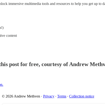
lock immersive multimedia tools and resources to help you get up to dat
s!)
ive content
his post for free, courtesy of Andrew Meth
on.
© 2026 Andrew Methven
·
Privacy
∙
Terms
∙
Collection notice