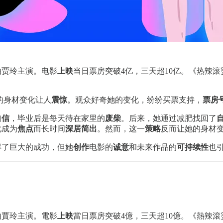
由贾玲主演。电影
上映
当日票房突破4亿，三天超10亿。《热辣滚
的身材变化让人
震惊
。观众好奇她的变化，纷纷买票支持，
票房
自信
，毕业后是每天待在家里的
废柴
。后来，她通过减肥找回了
化成为
焦点
而长时间
深居简出
。然而，这一
策略
反而让她的身材
得了巨大的成功，但她
创作
电影的
诚意
和未来作品的
可持续性
也
由賈玲主演。電影
上映
當日票房突破4億，三天超10億。《熱辣滾