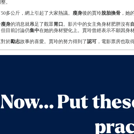
調整。
50多公斤，網上引起了大家熱議。
瘦身
後的賈玲
脫胎換骨
，她
玲
瘦身
的消息就
吊
足了觀眾
胃口
。影片中的女主角身材肥胖沒有
，但目前討論仍
集中
在她的身材變化上。賈玲曾經表示不願因身
眾對於
勵志
故事的喜愛。賈玲的努力得到了
認可
，電影票房也取