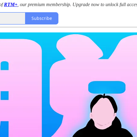
 of
RTM+
, our premium membership. Upgrade now to unlock full access
Subscribe