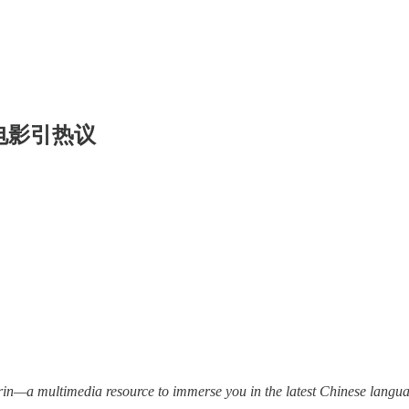
瘦身电影引热议
—a multimedia resource to immerse you in the latest Chinese languag