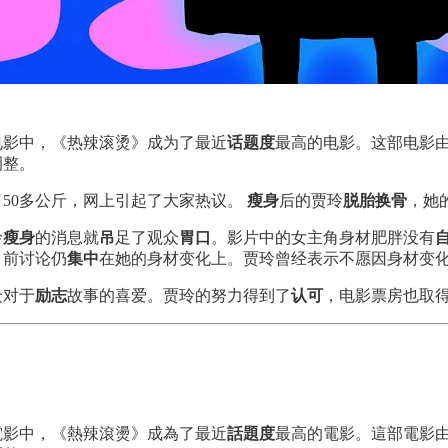
电影中，《热辣滚烫》成为了最近
话题度
最高的电影。这部电影
调整。
50多公斤，网上引起了大家热议。
瘦身
后的贾玲
脱胎换骨
，她
玲
瘦身
的消息就
吊
足了观众
胃口
。影片中的女主角身材肥胖没有
目前讨论仍
集中
在她的身材变化上。贾玲曾经表示不愿因身材变
众对于
励志
故事的喜爱。贾玲的努力得到了
认可
，电影票房也取
電影中，《熱辣滾燙》成為了最近
話題度
最高的電影。這部電影