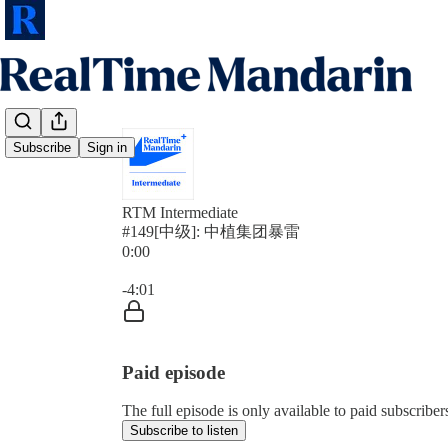
Subscribe
Sign in
RTM Intermediate
#149[中级]: 中植集团暴雷
0:00
Current time: 0:00 / Total time: -4:01
-4:01
Paid episode
The full episode is only available to paid subscrib
Subscribe to listen