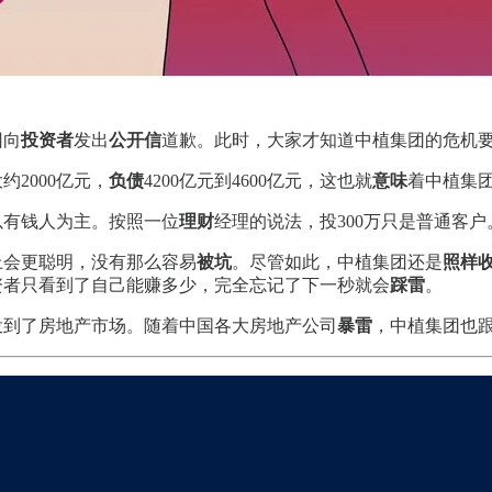
团向
投资者
发出
公开信
道歉。此时，大家才知道中植集团的危机
约2000亿元，
负债
4200亿元到4600亿元，这也就
意味
着中植集
以有钱人为主。按照一位
理财
经理的说法，投300万只是普通客户
上会更聪明，没有那么容易
被坑
。尽管如此，中植集团还是
照样
资者只看到了自己能赚多少，完全忘记了下一秒就会
踩雷
。
投到了房地产市场。随着中国各大房地产公司
暴雷
，中植集团也