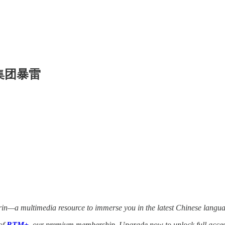
植集团暴雷
—a multimedia resource to immerse you in the latest Chinese languag
 of
RTM+
, our premium membership. Upgrade now to unlock full access