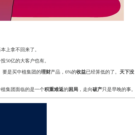
基本上拿不回来了。
投50亿的大客户也有。
。要是买中植集团的
理财
产品，6%的
收益
已经算低的了。
天下没
中植集团面临的是一个
积重难返
的
困局
，走向
破产
只是早晚的事