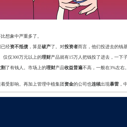
要比想象中严重多了。
团已经
资不抵债
，算是
破产
了。对
投资者
而言，他们投进去的钱
。仅仅300万元以上的
理财
产品就有15万人把钱投了进去，一下子
收割
了有钱人。市场上的
理财
产品
收益普遍
不高，一般在3%左右
跟着受影响。再加上管理中植集团
资金
的公司也
连续
出现
暴雷
，